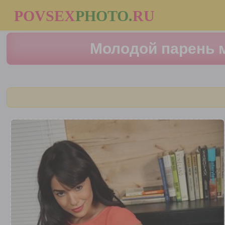
POVSEX
PHOTO
.
RU
Молодой парень м