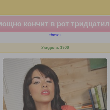
ощно кончит в рот тридцати
ebasos
Увидели: 1900